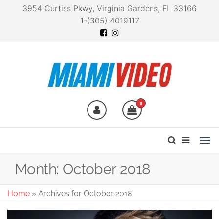
3954 Curtiss Pkwy, Virginia Gardens, FL 33166
1-(305) 4019117
Miami Video
Technology at your
fingertips
0
Month:
October 2018
Home
»
Archives for October 2018