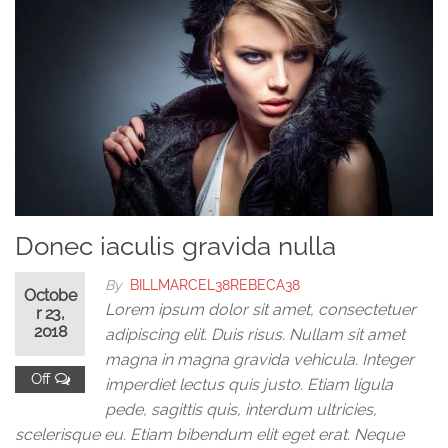
Donec iaculis gravida nulla
By
BILLMARCEL38REBECA38
Octobe
Lorem ipsum dolor sit amet, consectetuer
r 23,
2018
adipiscing elit. Duis risus. Nullam sit amet
magna in magna gravida vehicula. Integer
Off
imperdiet lectus quis justo. Etiam ligula
pede, sagittis quis, interdum ultricies,
scelerisque eu. Etiam bibendum elit eget erat. Neque